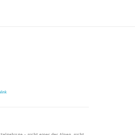
link
telgebirge – nicht einer der Alpen, nicht