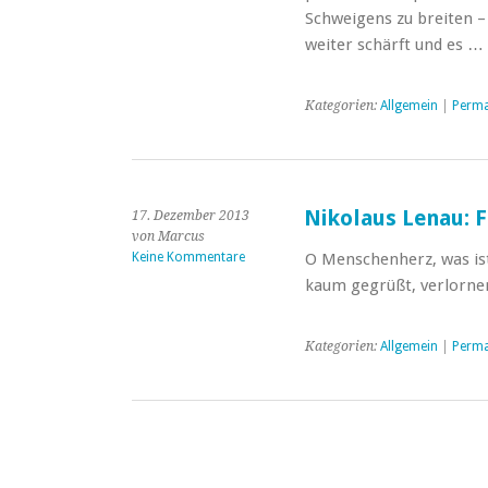
Schweigens zu breiten –
weiter schärft und es …
Kategorien:
Allgemein
|
Perma
Nikolaus Lenau: 
17. Dezember 2013
von Marcus
Keine Kommentare
O Menschenherz, was ist
kaum gegrüßt, verlorner
Kategorien:
Allgemein
|
Perma