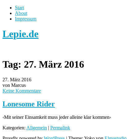
Start
About
Impressum
Lepie.de
Tag:
27. März 2016
27. März 2016
von Marcus
Keine Kommentare
Lonesome Rider
‹Mit seiner Einsamkeit muss jeder alleine klar kommen›
Kategorien:
Allgemein
|
Permalink
Proudly powered by
WordPress
|
Theme: Yoko von
Elmastudio