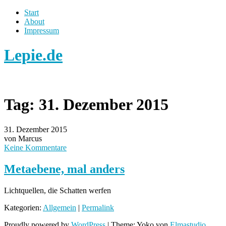
Start
About
Impressum
Lepie.de
Tag:
31. Dezember 2015
31. Dezember 2015
von Marcus
Keine Kommentare
Metaebene, mal anders
Lichtquellen, die Schatten werfen
Kategorien:
Allgemein
|
Permalink
Proudly powered by
WordPress
|
Theme: Yoko von
Elmastudio