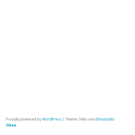
St
wi
Ma
un
Sh
Kat
All
|
Per
Proudly powered by
WordPress
|
Theme: Yoko von
Elmastudio
Oben